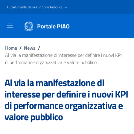
Salta
Dipartimento della Funzione Pubblica
al
contenuto
Portale PIAO
principale
Home
/
News
/
Al via la manifestazione di interesse per definire i nuovi KPI
di performance organizzativa e valore pubblico
Al via la manifestazione di
interesse per definire i nuovi KPI
di performance organizzativa e
valore pubblico